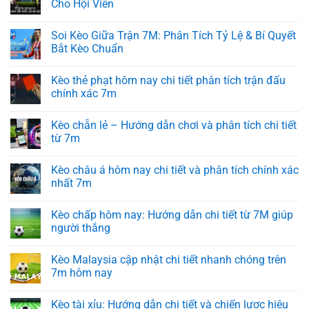
Cho Hội Viên
Soi Kèo Giữa Trận 7M: Phân Tích Tỷ Lệ & Bí Quyết
Bắt Kèo Chuẩn
Kèo thẻ phạt hôm nay chi tiết phân tích trận đấu
chính xác 7m
Kèo chẵn lẻ – Hướng dẫn chơi và phân tích chi tiết
từ 7m
Kèo châu á hôm nay chi tiết và phân tích chính xác
nhất 7m
Kèo chấp hôm nay: Hướng dẫn chi tiết từ 7M giúp
người thắng
Kèo Malaysia cập nhật chi tiết nhanh chóng trên
7m hôm nay
Kèo tài xỉu: Hướng dẫn chi tiết và chiến lược hiệu