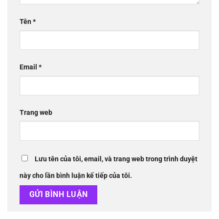
Tên
*
Email
*
Trang web
Lưu tên của tôi, email, và trang web trong trình duyệt
này cho lần bình luận kế tiếp của tôi.