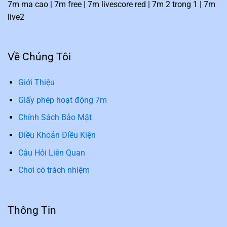
7m ma cao | 7m free | 7m livescore red | 7m 2 trong 1 | 7m
live2
Về Chúng Tôi
Giới Thiệu
Giấy phép hoạt động 7m
Chính Sách Bảo Mật
Điều Khoản Điều Kiện
Câu Hỏi Liên Quan
Chơi có trách nhiệm
Thông Tin