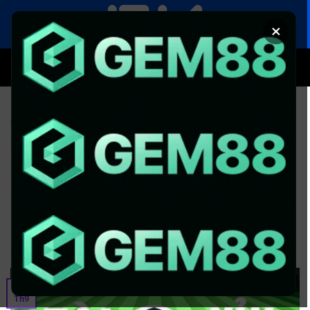
Chuyển
đến
×
nội
dung
SOI KÈO
XEM BÓNG
Trang Chủ
»
Tin Tức
»
Kèo tài xỉu: Hướng dẫn chi tiết và
chiến lược hiệu quả 7m
TIN TỨC
Kèo tài xỉu: Hướng dẫn chi tiết và
chiến lược hiệu quả 7m
ĐÃ ĐĂNG TRÊN
THÁNG 9 24, 2025
BỞI
CONTENT EDITOR
24
Th9