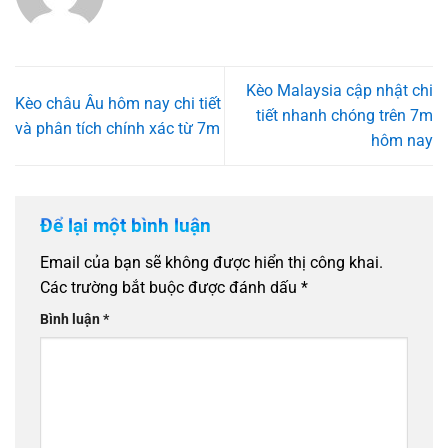
Kèo Malaysia cập nhật chi
Kèo châu Âu hôm nay chi tiết
tiết nhanh chóng trên 7m
và phân tích chính xác từ 7m
hôm nay
Để lại một bình luận
Email của bạn sẽ không được hiển thị công khai.
Các trường bắt buộc được đánh dấu
*
Bình luận
*