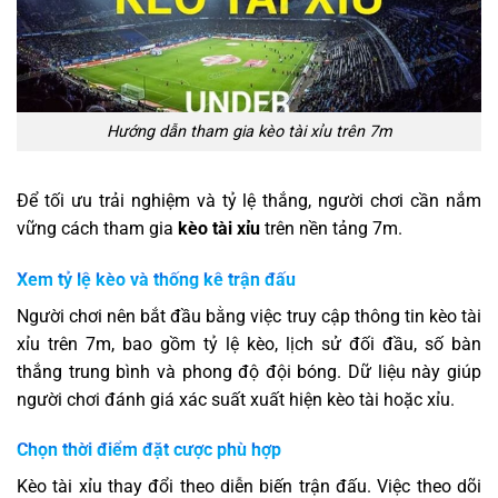
Hướng dẫn tham gia kèo tài xỉu trên 7m
Để tối ưu trải nghiệm và tỷ lệ thắng, người chơi cần nắm
vững cách tham gia
kèo tài xỉu
trên nền tảng 7m.
Xem tỷ lệ kèo và thống kê trận đấu
Người chơi nên bắt đầu bằng việc truy cập thông tin kèo tài
xỉu trên 7m, bao gồm tỷ lệ kèo, lịch sử đối đầu, số bàn
thắng trung bình và phong độ đội bóng. Dữ liệu này giúp
người chơi đánh giá xác suất xuất hiện kèo tài hoặc xỉu.
Chọn thời điểm đặt cược phù hợp
Kèo tài xỉu thay đổi theo diễn biến trận đấu. Việc theo dõi