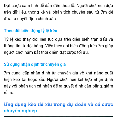
Đặt cược cảm tính dễ dẫn đến thua lỗ. Người chơi nên dựa
trên dữ liệu, thống kê và phân tích chuyên sâu từ 7m để
đưa ra quyết định chính xác.
Theo dõi biến động tỷ lệ kèo
Tỷ lệ kèo thay đổi liên tục dựa trên diễn biến trận đấu và
thông tin từ đội bóng. Việc theo dõi biến động trên 7m giúp
người chơi nắm bắt thời điểm đặt cược tối ưu.
Sử dụng nhận định từ chuyên gia
7m cung cấp nhận định từ chuyên gia về khả năng xuất
hiện kèo tài hoặc xỉu. Người chơi nên kết hợp nhận định
này với phân tích cá nhân để ra quyết định cân bằng, giảm
rủi ro.
Ứng dụng kèo tài xỉu trong dự đoán và cá cược
chuyên nghiệp