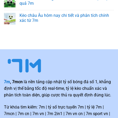
quả 7m
Kèo châu Âu hôm nay chi tiết và phân tích chính
xác từ 7m
7m
, 7mcn
là nền tảng cập nhật tỷ số bóng đá số 1, khẳng
định vị thế bằng tốc độ real-time, tỷ lệ kèo chuẩn xác và
phân tích toàn diện, giúp cược thủ ra quyết định đúng lúc.
Từ khóa tìm kiếm: 7m | tỷ số trực tuyến 7m | tỷ lệ 7m |
7mcn | 7m cn | 7m vn | 7m 2in1 | 7m vn cn | 7m sport vn |