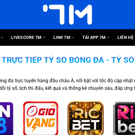
×
LIVESCORE 7M
LINK 7M
TẢI APP 7M
LIÊN HỆ
 TRỰC TIẾP TỶ SỐ BÓNG ĐÁ - TỶ S
óng đá trực tuyến hàng đầu châu Á, nổi bật với tốc độ cập nhật r
i tỷ số, lịch thi đấu, kết quả và thống kê chuyên sâu, đáp ứng tr