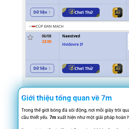
Dữ liệu
Chơi Thử
CÚP ĐAN MẠCH
06/08
Naestved
23:00
Hvidovre IF
Dữ liệu
Chơi Thử
Giới thiệu tổng quan về 7m
Trong thế giới bóng đá sôi động, nơi mỗi giây trôi q
cầu thiết yếu.
7m
xuất hiện như một giải pháp hoàn 