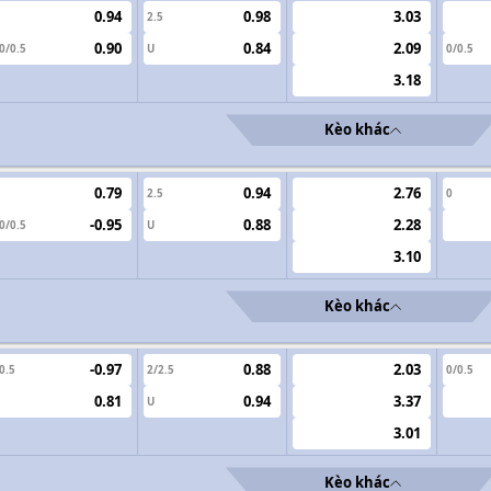
0.94
0.98
3.03
2.5
0.90
0.84
2.09
0/0.5
U
0/0.5
3.18
Kèo khác
0.79
0.94
2.76
2.5
0
-0.95
0.88
2.28
0/0.5
U
3.10
Kèo khác
-0.97
0.88
2.03
0.5
2/2.5
0/0.5
0.81
0.94
3.37
U
3.01
Kèo khác