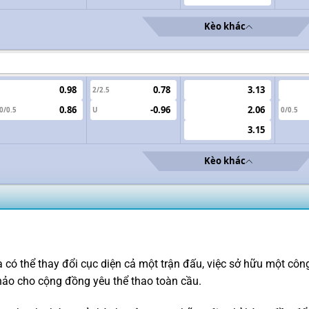
Kèo khác
0.98
0.78
3.13
2/2.5
0.86
-0.96
2.06
0/0.5
U
0/0.5
3.15
Kèo khác
ua có thể thay đổi cục diện cả một trận đấu, việc sở hữu một cô
hảo cho cộng đồng yêu thể thao toàn cầu.