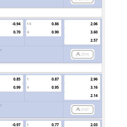
-0.94
0.86
2.06
1.5
0.70
0.90
3.60
U
2.57
2574
0.85
0.87
2.96
1
0.99
0.95
3.16
U
2.14
2107
-0.97
0.77
2.03
1