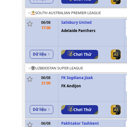
SOUTH AUSTRALIAN PREMIER LEAGUE
06/08
Salisbury United
17:00
Adelaide Panthers
Dữ liệu
Chơi Thử
UZBEKISTAN SUPER LEAGUE
06/08
FK Sogdiana Jizak
21:00
FK Andijon
Dữ liệu
Chơi Thử
06/08
Pakhtakor Tashkent