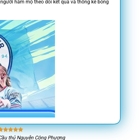
 người hâm mộ theo dõi kết quả và thống kê bóng
Cầu thủ Nguyễn Công Phượng