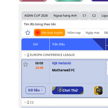
ASIAN CUP 2026
Ngoại hạng Anh
C1
C2
Ligu
Kèo trực tuyến
Hôm nay
Ngày mai
08
Giờ
Trận Đấu
EUROPA CONFERENCE LEAGUE
06/08
HJK Helsinki
23:00
Motherwell FC
Dữ liệu
Chơi Thử
C2