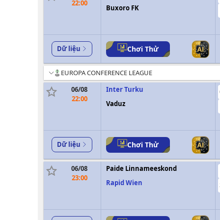
22:00
Buxoro FK
Dữ liệu
Chơi Thử
EUROPA CONFERENCE LEAGUE
06/08
Inter Turku
22:00
Vaduz
Dữ liệu
Chơi Thử
06/08
Paide Linnameeskond
23:00
Rapid Wien