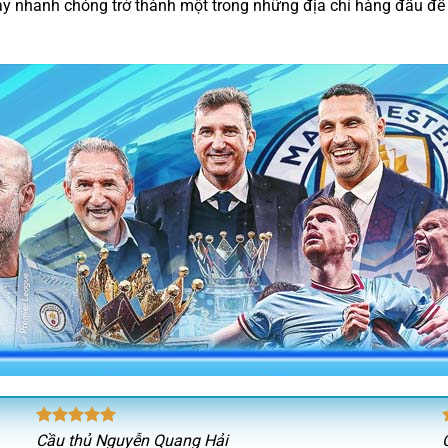
ày nhanh chóng trở thành một trong những địa chỉ hàng đầu để
Cầu thủ Nguyễn Quang Hải