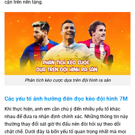
cận trên nền tảng.
Phân tích kèo cược dựa trên đội hình ra sân
Các yếu tố ảnh hưởng đến đọc kèo đội hình 7M
Khi thực hiện, anh em cần chú ý đến nhiều yếu tố khác
nhau để đưa ra nhận định chính xác. Những thông tin này
thường thay đổi sát giờ thi đấu nên đòi hỏi sự theo dõi
chặt chẽ. Dưới đây là bốn yếu tố quan trọng nhất mà mọi