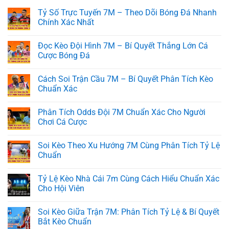
Tỷ Số Trực Tuyến 7M – Theo Dõi Bóng Đá Nhanh
Chính Xác Nhất
Đọc Kèo Đội Hình 7M – Bí Quyết Thắng Lớn Cá
Cược Bóng Đá
Cách Soi Trận Cầu 7M – Bí Quyết Phân Tích Kèo
Chuẩn Xác
Phân Tích Odds Đội 7M Chuẩn Xác Cho Người
Chơi Cá Cược
Soi Kèo Theo Xu Hướng 7M Cùng Phân Tích Tỷ Lệ
Chuẩn
Tỷ Lệ Kèo Nhà Cái 7m Cùng Cách Hiểu Chuẩn Xác
Cho Hội Viên
Soi Kèo Giữa Trận 7M: Phân Tích Tỷ Lệ & Bí Quyết
Bắt Kèo Chuẩn