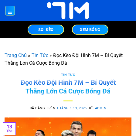
Chuyển
đến
nội
dung
SOI KÈO
XEM BÓNG
Trang Chủ
»
Tin Tức
»
Đọc Kèo Đội Hình 7M – Bí Quyết
Thắng Lớn Cá Cược Bóng Đá
TIN TỨC
Đọc Kèo Đội Hình 7M – Bí Quyết
Thắng Lớn Cá Cược Bóng Đá
ĐÃ ĐĂNG TRÊN
THÁNG 1 13, 2026
BỞI
ADMIN
13
Th1