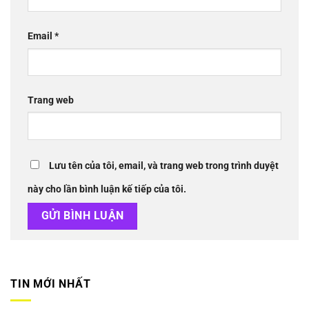
Email
*
Trang web
Lưu tên của tôi, email, và trang web trong trình duyệt
này cho lần bình luận kế tiếp của tôi.
TIN MỚI NHẤT