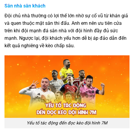
Sân nhà sân khách
Đội chủ nhà thường có lợi thế lớn nhờ sự cổ vũ từ khán giả
và quen thuộc mặt sân thi đấu. Anh em nên ưu tiên cửa
trên khi đội mạnh đá sân nhà với đội hình đầy đủ sức
mạnh. Ngược lại, đội khách yếu hơn dễ bị áp đảo dẫn đến
kết quả nghiêng về kèo chấp sâu.
Yếu tố tác động đến đọc kèo đội hình 7M