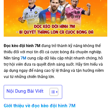
Đọc kèo đội hình 7M
đang trở thành kỹ năng không thể
thiếu đối với mọi tín đồ cá cược bóng đá chuyên nghiệp.
Nền tảng
7M
cung cấp dữ liệu cập nhật nhanh chóng, hỗ
trợ hội viên đưa ra quyết định sáng suốt. Hãy tìm hiểu và
áp dụng ngay để nâng cao tỷ lệ thắng và tận hưởng niềm
vui từ những chiến thắng lớn.
Nội Dung Bài Viết
Giới thiệu về đọc kèo đội hình 7M