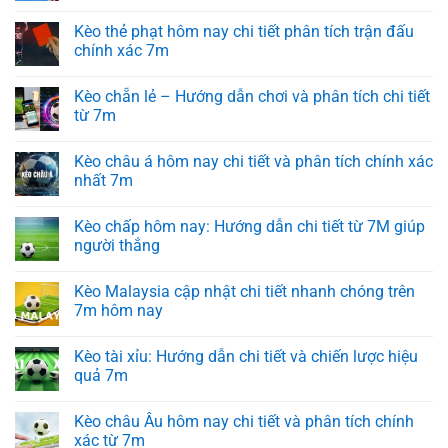
Kèo thẻ phạt hôm nay chi tiết phân tích trận đấu
chính xác 7m
Kèo chẵn lẻ – Hướng dẫn chơi và phân tích chi tiết
từ 7m
Kèo châu á hôm nay chi tiết và phân tích chính xác
nhất 7m
Kèo chấp hôm nay: Hướng dẫn chi tiết từ 7M giúp
người thắng
Kèo Malaysia cập nhật chi tiết nhanh chóng trên
7m hôm nay
Kèo tài xỉu: Hướng dẫn chi tiết và chiến lược hiệu
quả 7m
Kèo châu Âu hôm nay chi tiết và phân tích chính
xác từ 7m