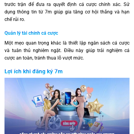
trước trận để đưa ra quyết định cá cược chính xác. Sử
dụng thông tin từ 7m giúp gia tăng cơ hội thắng và hạn
chế rủi ro.
Quản lý tài chính cá cược
Một mẹo quan trọng khác là thiết lập ngân sách cá cược
và tuân thủ nghiêm ngặt. Điều này giúp trải nghiệm cá
cược an toàn, tránh thua lỗ vượt mức.
Lợi ích khi đăng ký 7m