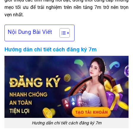
mẹo tối ưu để trải nghiệm trên nền tảng 7m trở nên trọn
vẹn nhất.
Nội Dung Bài Viết
Hướng dẫn chi tiết cách đăng ký 7m
Hướng dẫn chi tiết cách đăng ký 7m