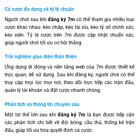
Cá cược đa dạng và tỷ lệ chuẩn
Người chơi sau khi
đăng ký 7m
có thể tham gia nhiều loại
cược khác nhau: kèo chấp, kèo tài xỉu, kèo tỷ số chính xác,
kèo xiên. Tỷ lệ cược trên 7m được cập nhật chuẩn xác,
giúp người chơi tối ưu cơ hội thắng.
Trải nghiệm giao diện thân thiện
Ứng dụng di động và nền tảng web của 7m được thiết kế
trực quan, dễ sử dụng. Sau khi đăng ký, người chơi có thể
truy cập mọi lúc mọi nơi, theo dõi trực tiếp các trận đấu,
quản lý tài khoản và đặt cược nhanh chóng.
Phân tích và thông tin chuyên sâu
Một lợi thế lớn sau khi
đăng ký 7m
là bạn được tiếp cận
các phân tích chi tiết về đội bóng, cầu thủ, thống kê trận
đấu, giúp tối ưu hóa quyết định cá cược.