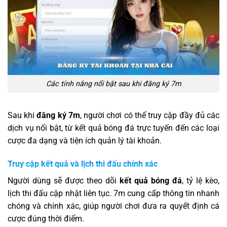
Các tính năng nổi bật sau khi đăng ký 7m
Sau khi
đăng ký 7m
, người chơi có thể truy cập đầy đủ các
dịch vụ nổi bật, từ kết quả bóng đá trực tuyến đến các loại
cược đa dạng và tiện ích quản lý tài khoản.
Truy cập kết quả và lịch thi đấu chính xác
Người dùng sẽ được theo dõi
kết quả bóng đá
, tỷ lệ kèo,
lịch thi đấu cập nhật liên tục. 7m cung cấp thông tin nhanh
chóng và chính xác, giúp người chơi đưa ra quyết định cá
cược đúng thời điểm.