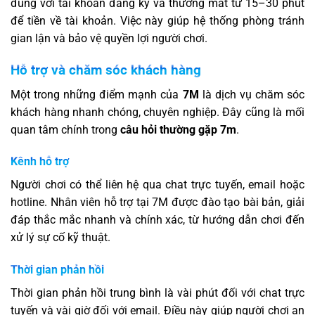
đúng với tài khoản đăng ký và thường mất từ 15–30 phút
để tiền về tài khoản. Việc này giúp hệ thống phòng tránh
gian lận và bảo vệ quyền lợi người chơi.
Hỗ trợ và chăm sóc khách hàng
Một trong những điểm mạnh của
7M
là dịch vụ chăm sóc
khách hàng nhanh chóng, chuyên nghiệp. Đây cũng là mối
quan tâm chính trong
câu hỏi thường gặp 7m
.
Kênh hỗ trợ
Người chơi có thể liên hệ qua chat trực tuyến, email hoặc
hotline. Nhân viên hỗ trợ tại 7M được đào tạo bài bản, giải
đáp thắc mắc nhanh và chính xác, từ hướng dẫn chơi đến
xử lý sự cố kỹ thuật.
Thời gian phản hồi
Thời gian phản hồi trung bình là vài phút đối với chat trực
tuyến và vài giờ đối với email. Điều này giúp người chơi an