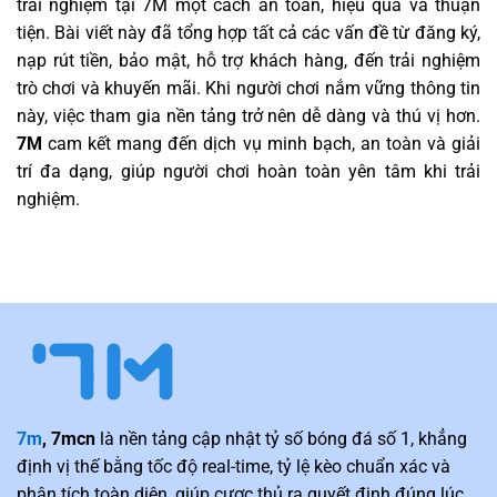
trải nghiệm tại 7M một cách an toàn, hiệu quả và thuận
tiện. Bài viết này đã tổng hợp tất cả các vấn đề từ đăng ký,
nạp rút tiền, bảo mật, hỗ trợ khách hàng, đến trải nghiệm
trò chơi và khuyến mãi. Khi người chơi nắm vững thông tin
này, việc tham gia nền tảng trở nên dễ dàng và thú vị hơn.
7M
cam kết mang đến dịch vụ minh bạch, an toàn và giải
trí đa dạng, giúp người chơi hoàn toàn yên tâm khi trải
nghiệm.
7m
, 7mcn
là nền tảng cập nhật tỷ số bóng đá số 1, khẳng
định vị thế bằng tốc độ real-time, tỷ lệ kèo chuẩn xác và
phân tích toàn diện, giúp cược thủ ra quyết định đúng lúc.