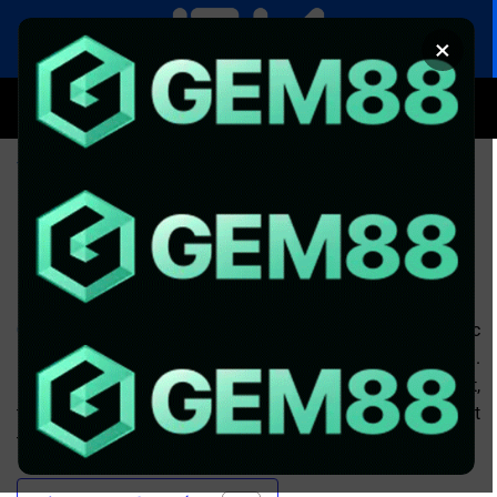
Chuyển
đến
×
nội
dung
SOI KÈO
XEM BÓNG
Trang Chủ
»
Câu hỏi thường gặp 7m
Câu hỏi thường gặp 7m: Giải đáp chi tiết
mọi thắc mắc người chơi
Câu hỏi thường gặp 7m
là tài liệu tổng hợp những thắc
mắc phổ biến của người chơi khi tham gia nền tảng 7M.
Bài viết giải thích chi tiết các quy trình, chính sách bảo mật,
thanh toán và hỗ trợ, giúp người chơi mới dễ dàng nắm bắt
thông tin và trải nghiệm dịch vụ thuận tiện hơn.