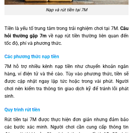
Nạp và rút tiền tại 7M
Tiền là yếu tố trung tâm trong trải nghiệm chơi tại 7M.
Câu
hỏi thường gặp 7m
về nạp rút tiền thường liên quan đến
tốc độ, phí và phương thức.
Các phương thức nạp tiền
7M hỗ trợ nhiều kênh nạp tiền như chuyển khoản ngân
hàng, ví điện tử và thẻ cào. Tùy vào phương thức, tiền sẽ
được cập nhật ngay lập tức hoặc trong vài phút. Người
chơi nên kiểm tra thông tin giao dịch kỹ để tránh lỗi phát
sinh.
Quy trình rút tiền
Rút tiền tại 7M được thực hiện đơn giản nhưng đảm bảo
các bước xác minh. Người chơi cần cung cấp thông tin