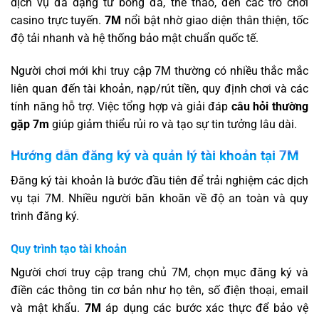
dịch vụ đa dạng từ bóng đá, thể thao, đến các trò chơi
casino trực tuyến.
7M
nổi bật nhờ giao diện thân thiện, tốc
độ tải nhanh và hệ thống bảo mật chuẩn quốc tế.
Người chơi mới khi truy cập 7M thường có nhiều thắc mắc
liên quan đến tài khoản, nạp/rút tiền, quy định chơi và các
tính năng hỗ trợ. Việc tổng hợp và giải đáp
câu hỏi thường
gặp 7m
giúp giảm thiểu rủi ro và tạo sự tin tưởng lâu dài.
Hướng dẫn đăng ký và quản lý tài khoản tại 7M
Đăng ký tài khoản là bước đầu tiên để trải nghiệm các dịch
vụ tại 7M. Nhiều người băn khoăn về độ an toàn và quy
trình đăng ký.
Quy trình tạo tài khoản
Người chơi truy cập trang chủ 7M, chọn mục đăng ký và
điền các thông tin cơ bản như họ tên, số điện thoại, email
và mật khẩu.
7M
áp dụng các bước xác thực để bảo vệ