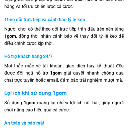
năng và tối ưu chiến lược cá cược.
Theo dõi trực tiếp và cảnh báo tỷ lệ kèo
Người chơi có thể theo dõi trực tiếp trận đấu trên nền tảng
1gom
, đồng thời nhận cảnh báo về thay đổi tỷ lệ kèo để
điều chỉnh cược kịp thời.
Hỗ trợ khách hàng 24/7
Mọi thắc mắc về tài khoản, giao dịch hay kỹ thuật đều
được đội ngũ hỗ trợ
1gom
giải quyết nhanh chóng qua
chat trực tuyến hoặc email, đảm bảo trải nghiệm mượt mà.
Lợi ích khi sử dụng 1gom
Sử dụng
1gom
mang lại nhiều lợi ích nổi bật, giúp người
chơi nâng cao hiệu quả cá cược:
An toàn và bảo mật