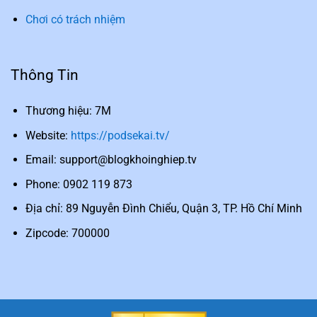
Chơi có trách nhiệm
Thông Tin
Thương hiệu: 7M
Website:
https://podsekai.tv/
Email:
support@blogkhoinghiep.tv
Phone: 0902 119 873
Địa chỉ: 89 Nguyễn Đình Chiểu, Quận 3, TP. Hồ Chí Minh
Zipcode: 700000