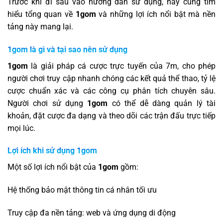
Trước khi đi sâu vào hướng dẫn sử dụng, hãy cùng tìm
hiểu tổng quan về
1gom
và những lợi ích nổi bật mà nền
tảng này mang lại.
1gom là gì và tại sao nên sử dụng
1gom
là giải pháp cá cược trực tuyến của 7m, cho phép
người chơi truy cập nhanh chóng các kết quả thể thao, tỷ lệ
cược chuẩn xác và các công cụ phân tích chuyên sâu.
Người chơi sử dụng
1gom
có thể dễ dàng quản lý tài
khoản, đặt cược đa dạng và theo dõi các trận đấu trực tiếp
mọi lúc.
Lợi ích khi sử dụng 1gom
Một số lợi ích nổi bật của
1gom
gồm:
Hệ thống bảo mật thông tin cá nhân tối ưu
Truy cập đa nền tảng: web và ứng dụng di động