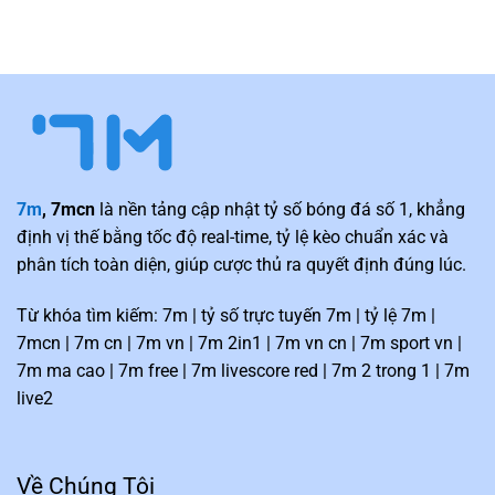
7m
, 7mcn
là nền tảng cập nhật tỷ số bóng đá số 1, khẳng
định vị thế bằng tốc độ real-time, tỷ lệ kèo chuẩn xác và
phân tích toàn diện, giúp cược thủ ra quyết định đúng lúc.
Từ khóa tìm kiếm: 7m | tỷ số trực tuyến 7m | tỷ lệ 7m |
7mcn | 7m cn | 7m vn | 7m 2in1 | 7m vn cn | 7m sport vn |
7m ma cao | 7m free | 7m livescore red | 7m 2 trong 1 | 7m
live2
Về Chúng Tôi