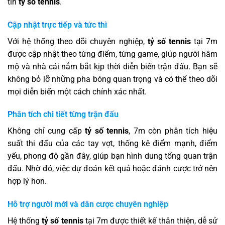
tin
tỷ số tennis
.
Cập nhật trực tiếp và tức thì
Với hệ thống theo dõi chuyên nghiệp,
tỷ số tennis
tại 7m
được cập nhật theo từng điểm, từng game, giúp người hâm
mộ và nhà cái nắm bắt kịp thời diễn biến trận đấu. Bạn sẽ
không bỏ lỡ những pha bóng quan trọng và có thể theo dõi
mọi diễn biến một cách chính xác nhất.
Phân tích chi tiết từng trận đấu
Không chỉ cung cấp
tỷ số tennis
, 7m còn phân tích hiệu
suất thi đấu của các tay vợt, thống kê điểm mạnh, điểm
yếu, phong độ gần đây, giúp bạn hình dung tổng quan trận
đấu. Nhờ đó, việc dự đoán kết quả hoặc đánh cược trở nên
hợp lý hơn.
Hỗ trợ người mới và dân cược chuyên nghiệp
Hệ thống
tỷ số tennis
tại 7m được thiết kế thân thiện, dễ sử