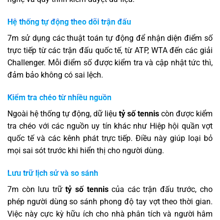
Hệ thống tự động theo dõi trận đấu
7m sử dụng các thuật toán tự động để nhận diện điểm số
trực tiếp từ các trận đấu quốc tế, từ ATP, WTA đến các giải
Challenger. Mỗi điểm số được kiểm tra và cập nhật tức thì,
đảm bảo không có sai lệch.
Kiểm tra chéo từ nhiều nguồn
Ngoài hệ thống tự động, dữ liệu
tỷ số tennis
còn được kiểm
tra chéo với các nguồn uy tín khác như Hiệp hội quần vợt
quốc tế và các kênh phát trực tiếp. Điều này giúp loại bỏ
mọi sai sót trước khi hiển thị cho người dùng.
Lưu trữ lịch sử và so sánh
7m còn lưu trữ
tỷ số tennis
của các trận đấu trước, cho
phép người dùng so sánh phong độ tay vợt theo thời gian.
Việc này cực kỳ hữu ích cho nhà phân tích và người hâm