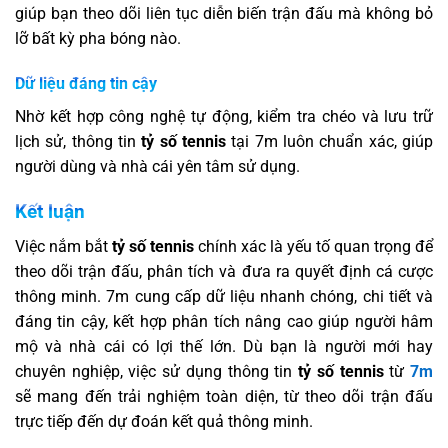
giúp bạn theo dõi liên tục diễn biến trận đấu mà không bỏ
lỡ bất kỳ pha bóng nào.
Dữ liệu đáng tin cậy
Nhờ kết hợp công nghệ tự động, kiểm tra chéo và lưu trữ
lịch sử, thông tin
tỷ số tennis
tại 7m luôn chuẩn xác, giúp
người dùng và nhà cái yên tâm sử dụng.
Kết luận
Việc nắm bắt
tỷ số tennis
chính xác là yếu tố quan trọng để
theo dõi trận đấu, phân tích và đưa ra quyết định cá cược
thông minh. 7m cung cấp dữ liệu nhanh chóng, chi tiết và
đáng tin cậy, kết hợp phân tích nâng cao giúp người hâm
mộ và nhà cái có lợi thế lớn. Dù bạn là người mới hay
chuyên nghiệp, việc sử dụng thông tin
tỷ số tennis
từ
7m
sẽ mang đến trải nghiệm toàn diện, từ theo dõi trận đấu
trực tiếp đến dự đoán kết quả thông minh.