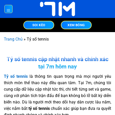
Chuyển
đến
×
nội
dung
SOI KÈO
XEM BÓNG
Trang Chủ
»
Tỷ số tennis
Tỷ số tennis cập nhật nhanh và chính xác
tại 7m hôm nay
Tỷ số tennis
là thông tin quan trọng mà mọi người yêu
thích môn thể thao này đều quan tâm. Tại 7m, chúng tôi
cung cấp dữ liệu cập nhật tức thì, chi tiết từng set và game,
cùng với phân tích trận đấu để bạn không bỏ lỡ bất kỳ diễn
biến nào. Dù là người mới theo dõi hay dân cược lâu năm,
việc nắm bắt
tỷ số tennis
chuẩn xác giúp bạn đưa ra quyết
định nhanh chóng và chính xác hơn.