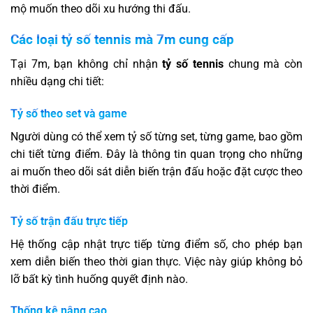
mộ muốn theo dõi xu hướng thi đấu.
Các loại tỷ số tennis mà 7m cung cấp
Tại 7m, bạn không chỉ nhận
tỷ số tennis
chung mà còn
nhiều dạng chi tiết:
Tỷ số theo set và game
Người dùng có thể xem tỷ số từng set, từng game, bao gồm
chi tiết từng điểm. Đây là thông tin quan trọng cho những
ai muốn theo dõi sát diễn biến trận đấu hoặc đặt cược theo
thời điểm.
Tỷ số trận đấu trực tiếp
Hệ thống cập nhật trực tiếp từng điểm số, cho phép bạn
xem diễn biến theo thời gian thực. Việc này giúp không bỏ
lỡ bất kỳ tình huống quyết định nào.
Thống kê nâng cao