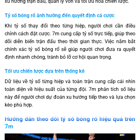
xu hướng trận đấu, quản lý vốn và tối ưu hóa chiến lược.
Tỷ số bóng rổ ảnh hưởng đến quyết định cá cược
Khi tỷ số thay đổi theo từng hiệp, người chơi cần điều
chỉnh cách đặt cược. 7m cung cấp tỷ số trực tiếp, giúp theo
dõi diễn biến trận đấu theo thời gian thực. Việc nắm bắt
chính xác tỷ số bóng rổ sẽ giúp người chơi đưa ra quyết
định nhanh chóng, tránh bỏ lỡ cơ hội quan trọng.
Tối ưu chiến lược dựa trên thống kê
Dữ liệu về tỷ số từng hiệp và toàn trận cung cấp cái nhìn
toàn diện về hiệu suất của từng đội. 7m phân tích số liệu
này để người chơi dự đoán xu hướng tiếp theo và lựa chọn
kèo phù hợp.
Hướng dẫn theo dõi tỷ số bóng rổ hiệu quả trên
7m