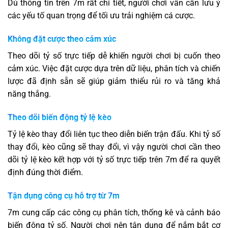
Dù thông tin trên 7m rất chi tiết, người chơi vẫn cần lưu ý
các yếu tố quan trọng để tối ưu trải nghiệm cá cược.
Không đặt cược theo cảm xúc
Theo dõi tỷ số trực tiếp dễ khiến người chơi bị cuốn theo
cảm xúc. Việc đặt cược dựa trên dữ liệu, phân tích và chiến
lược đã định sẵn sẽ giúp giảm thiểu rủi ro và tăng khả
năng thắng.
Theo dõi biến động tỷ lệ kèo
Tỷ lệ kèo thay đổi liên tục theo diễn biến trận đấu. Khi tỷ số
thay đổi, kèo cũng sẽ thay đổi, vì vậy người chơi cần theo
dõi tỷ lệ kèo kết hợp với tỷ số trực tiếp trên 7m để ra quyết
định đúng thời điểm.
Tận dụng công cụ hỗ trợ từ 7m
7m cung cấp các công cụ phân tích, thống kê và cảnh báo
biến động tỷ số. Người chơi nên tận dụng để nắm bắt cơ