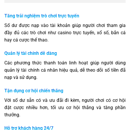
Tăng trải nghiệm trò chơi trực tuyến
Số dư được nạp vào tài khoản giúp người chơi tham gia
đầy đủ các trò chơi như casino trực tuyến, xổ số, bắn cá
hay cá cược thể thao.
Quản lý tài chính dễ dàng
Các phương thức thanh toán linh hoạt giúp người dùng
quản lý tài chính cá nhân hiệu quả, dễ theo dõi số tiền đã
nạp và sử dụng.
Tận dụng cơ hội chiến thắng
Với số dư sẵn có và ưu đãi đi kèm, người chơi có cơ hội
đặt cược nhiều hơn, tối ưu cơ hội thắng và tăng phần
thưởng.
Hỗ trợ khách hàng 24/7