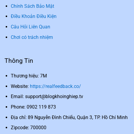
Chính Sách Bảo Mật
Điều Khoản Điều Kiện
Câu Hỏi Liên Quan
Chơi có trách nhiệm
Thông Tin
Thương hiệu: 7M
Website:
https://realfeedback.co/
Email:
support@blogkhoinghiep.tv
Phone: 0902 119 873
Địa chỉ: 89 Nguyễn Đình Chiểu, Quận 3, TP. Hồ Chí Minh
Zipcode: 700000