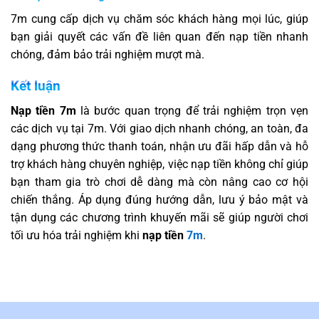
7m cung cấp dịch vụ chăm sóc khách hàng mọi lúc, giúp
bạn giải quyết các vấn đề liên quan đến nạp tiền nhanh
chóng, đảm bảo trải nghiệm mượt mà.
Kết luận
Nạp tiền 7m
là bước quan trọng để trải nghiệm trọn vẹn
các dịch vụ tại 7m. Với giao dịch nhanh chóng, an toàn, đa
dạng phương thức thanh toán, nhận ưu đãi hấp dẫn và hỗ
trợ khách hàng chuyên nghiệp, việc nạp tiền không chỉ giúp
bạn tham gia trò chơi dễ dàng mà còn nâng cao cơ hội
chiến thắng. Áp dụng đúng hướng dẫn, lưu ý bảo mật và
tận dụng các chương trình khuyến mãi sẽ giúp người chơi
tối ưu hóa trải nghiệm khi
nạp tiền
7m
.