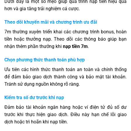
Dưới đây là một số mẹo giúp quá trình nạp tiền hiệu quả
hơn và gia tăng trải nghiệm cá cược.
Theo dõi khuyến mãi và chương trình ưu đãi
7m thường xuyên triển khai các chương trình bonus, hoàn
tiền hoặc thưởng nạp. Theo dõi các thông báo giúp bạn
nhận thêm phần thưởng khi
nạp tiền 7m
.
Chọn phương thức thanh toán phù hợp
Ưu tiên các hình thức thanh toán an toàn và chính thống
để đảm bảo giao dịch thành công và bảo mật tài khoản.
Tránh sử dụng nguồn không rõ ràng.
Kiểm tra số dư trước khi nạp
Đảm bảo tài khoản ngân hàng hoặc ví điện tử đủ số dư
trước khi thực hiện giao dịch. Điều này hạn chế lỗi giao
dịch hoặc trì hoãn khi nạp tiền.