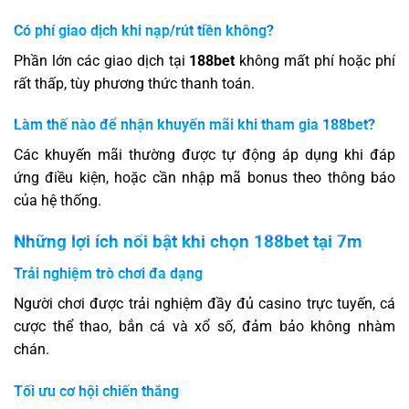
Có phí giao dịch khi nạp/rút tiền không?
Phần lớn các giao dịch tại
188bet
không mất phí hoặc phí
rất thấp, tùy phương thức thanh toán.
Làm thế nào để nhận khuyến mãi khi tham gia 188bet?
Các khuyến mãi thường được tự động áp dụng khi đáp
ứng điều kiện, hoặc cần nhập mã bonus theo thông báo
của hệ thống.
Những lợi ích nổi bật khi chọn 188bet tại 7m
Trải nghiệm trò chơi đa dạng
Người chơi được trải nghiệm đầy đủ casino trực tuyến, cá
cược thể thao, bắn cá và xổ số, đảm bảo không nhàm
chán.
Tối ưu cơ hội chiến thắng