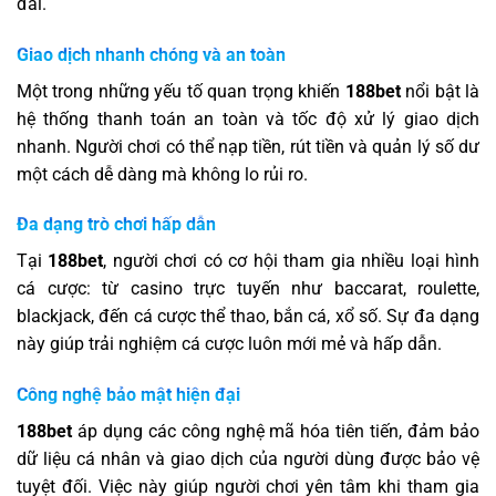
đãi.
Giao dịch nhanh chóng và an toàn
Một trong những yếu tố quan trọng khiến
188bet
nổi bật là
hệ thống thanh toán an toàn và tốc độ xử lý giao dịch
nhanh. Người chơi có thể nạp tiền, rút tiền và quản lý số dư
một cách dễ dàng mà không lo rủi ro.
Đa dạng trò chơi hấp dẫn
Tại
188bet
, người chơi có cơ hội tham gia nhiều loại hình
cá cược: từ casino trực tuyến như baccarat, roulette,
blackjack, đến cá cược thể thao, bắn cá, xổ số. Sự đa dạng
này giúp trải nghiệm cá cược luôn mới mẻ và hấp dẫn.
Công nghệ bảo mật hiện đại
188bet
áp dụng các công nghệ mã hóa tiên tiến, đảm bảo
dữ liệu cá nhân và giao dịch của người dùng được bảo vệ
tuyệt đối. Việc này giúp người chơi yên tâm khi tham gia