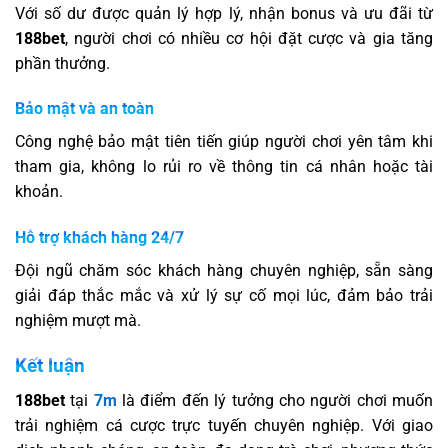
Với số dư được quản lý hợp lý, nhận bonus và ưu đãi từ
188bet
, người chơi có nhiều cơ hội đặt cược và gia tăng
phần thưởng.
Bảo mật và an toàn
Công nghệ bảo mật tiên tiến giúp người chơi yên tâm khi
tham gia, không lo rủi ro về thông tin cá nhân hoặc tài
khoản.
Hỗ trợ khách hàng 24/7
Đội ngũ chăm sóc khách hàng chuyên nghiệp, sẵn sàng
giải đáp thắc mắc và xử lý sự cố mọi lúc, đảm bảo trải
nghiệm mượt mà.
Kết luận
188bet
tại
7m
là điểm đến lý tưởng cho người chơi muốn
trải nghiệm cá cược trực tuyến chuyên nghiệp. Với giao