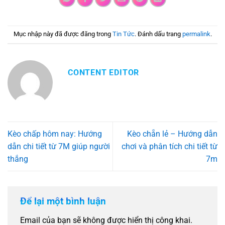
Mục nhập này đã được đăng trong
Tin Tức
. Đánh dấu trang
permalink
.
CONTENT EDITOR
Kèo chấp hôm nay: Hướng
Kèo chẵn lẻ – Hướng dẫn
dẫn chi tiết từ 7M giúp người
chơi và phân tích chi tiết từ
thắng
7m
Để lại một bình luận
Email của bạn sẽ không được hiển thị công khai.