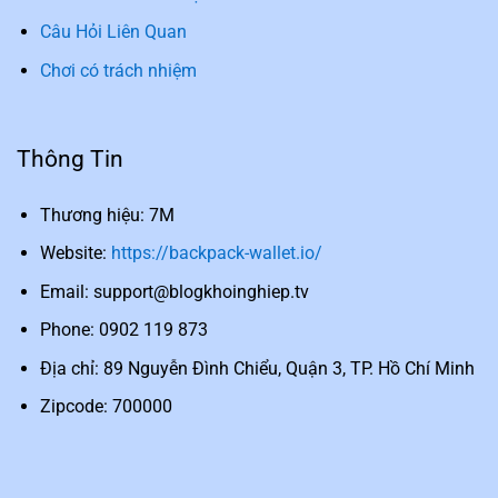
Câu Hỏi Liên Quan
Chơi có trách nhiệm
Thông Tin
Thương hiệu: 7M
Website:
https://backpack-wallet.io/
Email:
support@blogkhoinghiep.tv
Phone: 0902 119 873
Địa chỉ: 89 Nguyễn Đình Chiểu, Quận 3, TP. Hồ Chí Minh
Zipcode: 700000