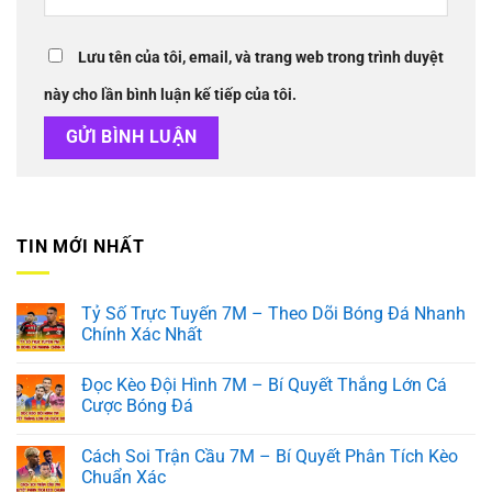
Lưu tên của tôi, email, và trang web trong trình duyệt
này cho lần bình luận kế tiếp của tôi.
TIN MỚI NHẤT
Tỷ Số Trực Tuyến 7M – Theo Dõi Bóng Đá Nhanh
Chính Xác Nhất
Đọc Kèo Đội Hình 7M – Bí Quyết Thắng Lớn Cá
Cược Bóng Đá
Cách Soi Trận Cầu 7M – Bí Quyết Phân Tích Kèo
Chuẩn Xác