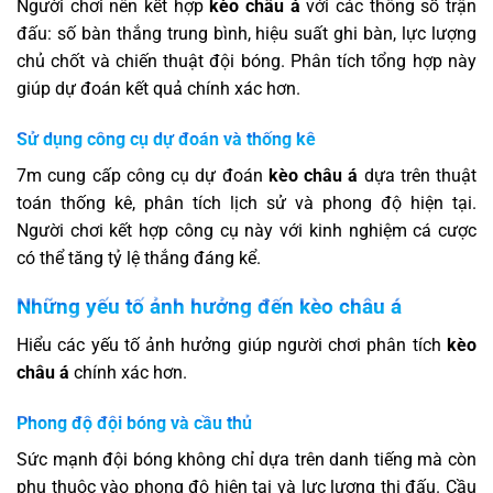
Người chơi nên kết hợp
kèo châu á
với các thông số trận
đấu: số bàn thắng trung bình, hiệu suất ghi bàn, lực lượng
chủ chốt và chiến thuật đội bóng. Phân tích tổng hợp này
giúp dự đoán kết quả chính xác hơn.
Sử dụng công cụ dự đoán và thống kê
7m cung cấp công cụ dự đoán
kèo châu á
dựa trên thuật
toán thống kê, phân tích lịch sử và phong độ hiện tại.
Người chơi kết hợp công cụ này với kinh nghiệm cá cược
có thể tăng tỷ lệ thắng đáng kể.
Những yếu tố ảnh hưởng đến kèo châu á
Hiểu các yếu tố ảnh hưởng giúp người chơi phân tích
kèo
châu á
chính xác hơn.
Phong độ đội bóng và cầu thủ
Sức mạnh đội bóng không chỉ dựa trên danh tiếng mà còn
phụ thuộc vào phong độ hiện tại và lực lượng thi đấu. Cầu