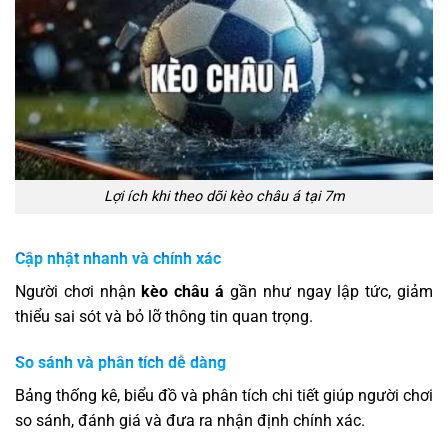
Lợi ích khi theo dõi kèo châu á tại 7m
Cập nhật nhanh và chính xác
Người chơi nhận
kèo châu á
gần như ngay lập tức, giảm
thiểu sai sót và bỏ lỡ thông tin quan trọng.
So sánh và phân tích dễ dàng
Bảng thống kê, biểu đồ và phân tích chi tiết giúp người chơi
so sánh, đánh giá và đưa ra nhận định chính xác.