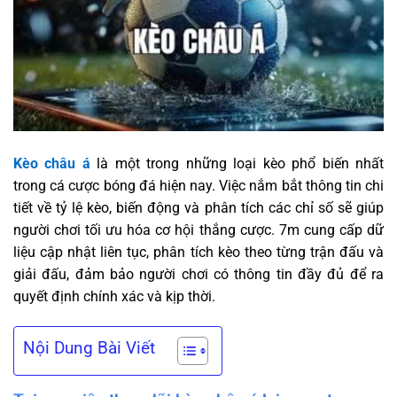
Kèo châu á
là một trong những loại kèo phổ biến nhất
trong cá cược bóng đá hiện nay. Việc nắm bắt thông tin chi
tiết về tỷ lệ kèo, biến động và phân tích các chỉ số sẽ giúp
người chơi tối ưu hóa cơ hội thắng cược. 7m cung cấp dữ
liệu cập nhật liên tục, phân tích kèo theo từng trận đấu và
giải đấu, đảm bảo người chơi có thông tin đầy đủ để ra
quyết định chính xác và kịp thời.
Nội Dung Bài Viết