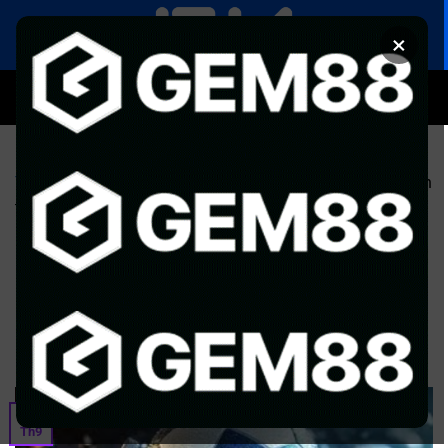
Chuyển
đến
×
nội
dung
SOI KÈO
XEM BÓNG
Trang Chủ
»
Tin Tức
»
Kèo châu á hôm nay chi tiết và phân
tích chính xác nhất 7m
TIN TỨC
Kèo châu á hôm nay chi tiết và phân
tích chính xác nhất 7m
ĐÃ ĐĂNG TRÊN
THÁNG 9 24, 2025
BỞI
CONTENT EDITOR
24
Th9