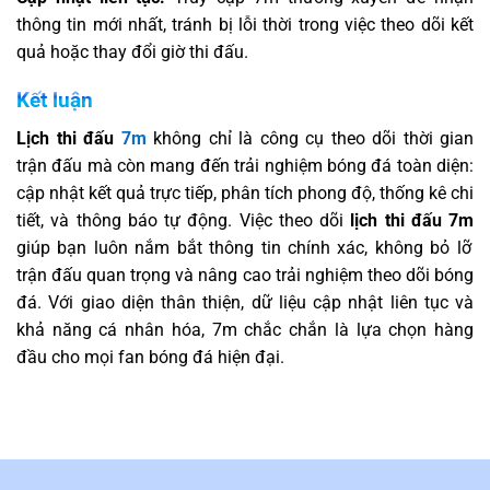
thông tin mới nhất, tránh bị lỗi thời trong việc theo dõi kết
quả hoặc thay đổi giờ thi đấu.
Kết luận
Lịch thi đấu
7m
không chỉ là công cụ theo dõi thời gian
trận đấu mà còn mang đến trải nghiệm bóng đá toàn diện:
cập nhật kết quả trực tiếp, phân tích phong độ, thống kê chi
tiết, và thông báo tự động. Việc theo dõi
lịch thi đấu 7m
giúp bạn luôn nắm bắt thông tin chính xác, không bỏ lỡ
trận đấu quan trọng và nâng cao trải nghiệm theo dõi bóng
đá. Với giao diện thân thiện, dữ liệu cập nhật liên tục và
khả năng cá nhân hóa, 7m chắc chắn là lựa chọn hàng
đầu cho mọi fan bóng đá hiện đại.