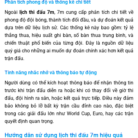
Phân tích phong độ và thống kê chi tiết
Ngoài
lịch thi đấu 7m
, 7m cung cấp phân tích chi tiết về
phong độ đội bóng, thành tích đối đầu, và dự đoán kết quả
dựa trên dữ liệu lịch sử. Các thống kê này bao gồm: tỷ lệ
thắng thua, hiệu suất ghi bàn, số bàn thua trung bình, và
chiến thuật phổ biến của từng đội. Đây là nguồn dữ liệu
quý giá cho những ai muốn dự đoán chính xác hơn kết quả
trận đấu.
Tính năng nhắc nhở và thông báo tự động
Người dùng có thể kích hoạt thông báo để nhận thông tin
trước khi trận đấu diễn ra hoặc khi có thay đổi về giờ thi
đấu, đội hình ra sân, hoặc kết quả trực tiếp. Điều này đảm
bảo không bỏ lỡ bất kỳ trận cầu đỉnh cao nào, đặc biệt
trong các giải đấu lớn như World Cup, Euro, hay các trận
quyết định quan trọng.
Hướng dẫn sử dụng lịch thi đấu 7m hiệu quả