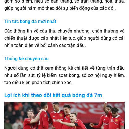
gồm số điểm, hiệu số bàn thắng, số trận thắng, hòa, thua,
giúp người hâm mộ theo dõi sự biến động của các đội.
Tin tức bóng đá mới nhất
Các thông tin về cầu thủ, chuyển nhượng, chấn thương và
chiến thuật được cập nhật liên tục, giúp người dùng có cái
nhìn toàn diện về bối cảnh các trận đấu.
Thống kê chuyên sâu
Người dùng có thể xem thống kê chi tiết về từng trận đấu
như số lần sút, tỷ lệ kiểm soát bóng, số cơ hội nguy hiểm,
tạo điều kiện phân tích chính xác.
Lợi ích khi theo dõi kết quả bóng đá 7m