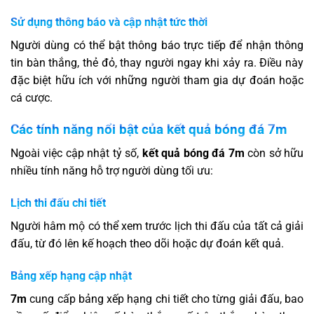
Sử dụng thông báo và cập nhật tức thời
Người dùng có thể bật thông báo trực tiếp để nhận thông
tin bàn thắng, thẻ đỏ, thay người ngay khi xảy ra. Điều này
đặc biệt hữu ích với những người tham gia dự đoán hoặc
cá cược.
Các tính năng nổi bật của kết quả bóng đá 7m
Ngoài việc cập nhật tỷ số,
kết quả bóng đá 7m
còn sở hữu
nhiều tính năng hỗ trợ người dùng tối ưu:
Lịch thi đấu chi tiết
Người hâm mộ có thể xem trước lịch thi đấu của tất cả giải
đấu, từ đó lên kế hoạch theo dõi hoặc dự đoán kết quả.
Bảng xếp hạng cập nhật
7m
cung cấp bảng xếp hạng chi tiết cho từng giải đấu, bao