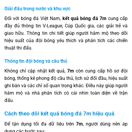
Giải đấu trong nước và khu vực
Đối với bóng đá Việt Nam,
kết quả bóng đá 7m
cung cấp
đầy đủ thông tin V-League, Cúp Quốc gia, các giải trẻ và
giao hữu. Thông tin chi tiết giúp người hâm mộ theo dõi
hiệu suất của đội bóng yêu thích và phân tích các chiến
thuật thi đấu.
Thông tin đội bóng và cầu thủ
Không chỉ cập nhật kết quả,
7m
còn cung cấp hồ sơ đội
bóng, thống kê phong độ cầu thủ, lịch sử đối đầu, hiệu suất
ghi bàn và các chỉ số quan trọng khác. Điều này giúp người
hâm mộ và nhà phân tích có cái nhìn toàn diện về trận
đấu.
Cách theo dõi kết quả bóng đá 7m hiệu quả
Để tận dụng tối đa dữ liệu trên
7m
, người dùng nên áp
dụng các bước sau: