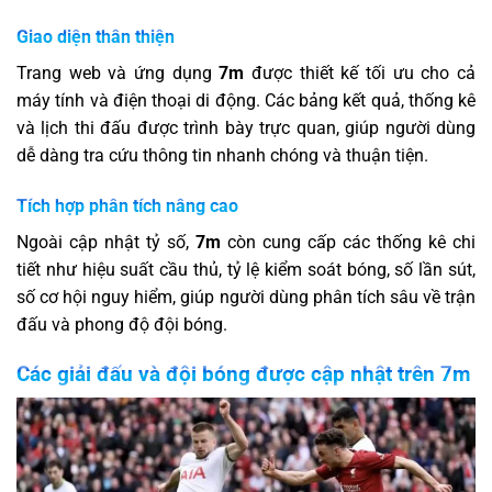
Giao diện thân thiện
Trang web và ứng dụng
7m
được thiết kế tối ưu cho cả
máy tính và điện thoại di động. Các bảng kết quả, thống kê
và lịch thi đấu được trình bày trực quan, giúp người dùng
dễ dàng tra cứu thông tin nhanh chóng và thuận tiện.
Tích hợp phân tích nâng cao
Ngoài cập nhật tỷ số,
7m
còn cung cấp các thống kê chi
tiết như hiệu suất cầu thủ, tỷ lệ kiểm soát bóng, số lần sút,
số cơ hội nguy hiểm, giúp người dùng phân tích sâu về trận
đấu và phong độ đội bóng.
Các giải đấu và đội bóng được cập nhật trên 7m