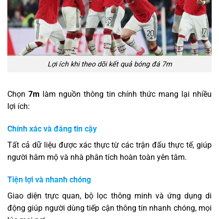
Lợi ích khi theo dõi kết quả bóng đá 7m
Chọn
7m
làm nguồn thông tin chính thức mang lại nhiều
lợi ích:
Chính xác và đáng tin cậy
Tất cả dữ liệu được xác thực từ các trận đấu thực tế, giúp
người hâm mộ và nhà phân tích hoàn toàn yên tâm.
Tiện lợi và nhanh chóng
Giao diện trực quan, bộ lọc thông minh và ứng dụng di
động giúp người dùng tiếp cận thông tin nhanh chóng, mọi